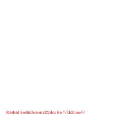
Download FreeTrialVersion 2822kbps Wav 💡Click here💡