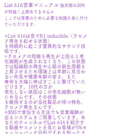
List 616営業マニュアル
販売額の20%
が利益！上限ありません♬
ここでは営業のために必要な知識を身に付け
ていただけます。
⭐List 616は音でR1 inducible（テロメ
ア再生を起せる状態）
を持続的に起こす驚異的なサウンド技
術です。
⭐テロメアの短縮を再生が上回ると老
化細胞が生成されなくなり、この状態
では脳細胞の再生や心筋の新生周期を
上昇させる
ため理論上は年齢に見合わ
ない外見や健康年齢の若さ、また
寿命を大幅に伸ばすことに繋げていた
だけます。10代の方が
老化しない原因はこの老化細胞が無い
ためなんです。その状態
を維持するのが当社製品が持つ特色、
テロメア再生なんです。
⭐SNSで宣伝する方法でも営業報酬が
出るシステムをご用意しています。あ
なたのチャンネルでList 616を紹介す
る動画やコメントを見たお客様が5%キ
ャッシュバック目的でそれを知ったチ