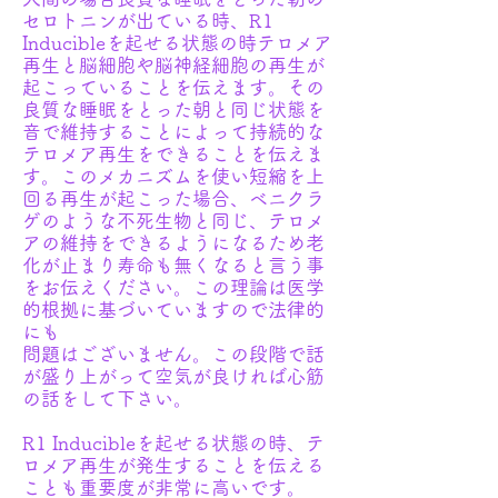
セロトニンが出ている時、R1
Inducibleを起せる状態の時テロメア
再生と脳細胞や脳神経細胞の再生が
起こっていることを伝えます。その
良質な睡眠をとった朝と同じ状態を
音で維持することによって持続的な
テロメア再生をできることを伝えま
す。このメカニズムを使い短縮を上
回る再生が起こった場合、ベニクラ
ゲのような不死生物と同じ、テロメ
アの維持をできるようになるため老
化が止まり寿命も無くなると言う事
をお伝えください。この理論は医学
的根拠に基づいていますので法律的
にも
問題はございません。この段階で話
が盛り上がって空気が良ければ心筋
の話をして下さい。
​R1 Inducibleを起せる状態の時、テ
ロメア再生が発生することを伝える
ことも重要度が非常に高いです。