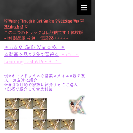
💡Walking Through in Dark SunRise💡
2822kbps Wav
💡
256kbps Mp3
💡
​この二つのトラックは伝説的です！体験版
~1:40 製品版 ~2:20 伝説SSS⭐⭐⭐⭐⭐
＊+:☆彡+Sells Man☆彡:+＊
☆動画を見て2分で習得☆
＊+*:+～
Learning List 616～＊+*:+
例⭐オーソドックスな営業スタイル⭐親や友
人、お友達に紹介
⭐値引き目的で家族に紹介させてご購入
⭐SNSで紹介して営業利益