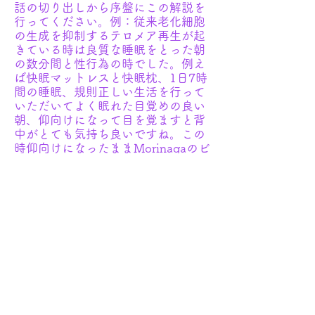
話の切り出しから序盤にこの解説を
行ってください。例：従来老化細胞
の生成を抑制するテロメア再生が起
きている時は良質な睡眠をとった朝
の数分間と性行為の時でした。例え
ば快眠マットレスと快眠枕、1日7時
間の睡眠、規則正しい生活を行って
いただいてよく眠れた目覚めの良い
朝、仰向けになって目を覚ますと背
中がとても気持ち良いですね。この
時仰向けになったままMorinagaのビ
スケットサンド、アイスクリームを
ビスケットで挟んだお菓子や、何か
飲み込みやすいお菓子を食べていた
だきますと非常美味しくなります。
次にお尻をつけたままL字に起き上
がりもう一口食べます。するとさっ
きより全然美味しくない、もう一度
仰向けになって食べると最初と同じ
ようにとても美味しい。これがR1
Inducibleです。List 616のサウンド
も全く同じことができますので、使