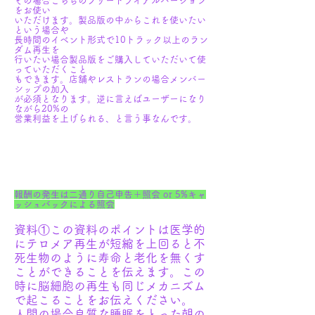
その場合こちらのフリートライアルバージョン
をお使い
いただけます。製品版の中からこれを使いたい
という場合や
長時間のイベント形式で10トラック以上のラン
ダム再生を
行いたい場合製品版をご購入していただいて使
っていただくこと
​もできます。店舗やレストランの場合メンバー
シップの加入
が必須となります。逆に言えばユーザーになり
ながら20%の​
営業利益を上げられる、と言う事なんです。
報酬の発生は二通り自己申告＋照会 or 5%キャ
ッシュバックによる照会
資料①この資料のポイントは医学的
にテロメア再生が短縮を上回ると不
死生物のように寿命と老化を無くす
ことができることを伝えます。この
時に脳細胞の再生も同じメカニズム
で起こることをお伝えください。
人間の場合良質な睡眠をとった朝の